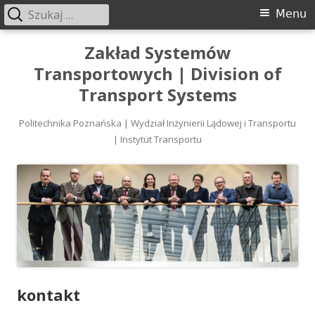
Szukaj:
Menu
Menu
główne
Przeskocz
Zakład Systemów
do
Transportowych | Division of
treści
Transport Systems
Politechnika Poznańska | Wydział Inżynierii Lądowej i Transportu
| Instytut Transportu
kontakt