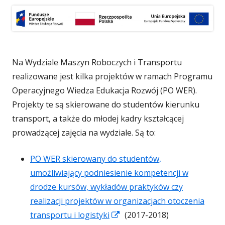
Na Wydziale Maszyn Roboczych i Transportu
realizowane jest kilka projektów w ramach Programu
Operacyjnego Wiedza Edukacja Rozwój (PO WER).
Projekty te są skierowane do studentów kierunku
transport, a także do młodej kadry kształcącej
prowadzącej zajęcia na wydziale. Są to:
PO WER skierowany do studentów,
umożliwiający podniesienie kompetencji w
drodze kursów, wykładów praktyków czy
realizacji projektów w organizacjach otoczenia
Strona
transportu i logistyki
(2017-2018)