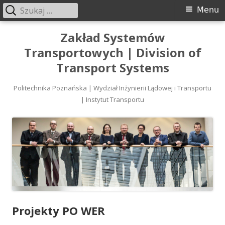
Szukaj:
Menu
Menu
główne
Przeskocz
Zakład Systemów
do
Transportowych | Division of
treści
Transport Systems
Politechnika Poznańska | Wydział Inżynierii Lądowej i Transportu
| Instytut Transportu
Projekty PO WER